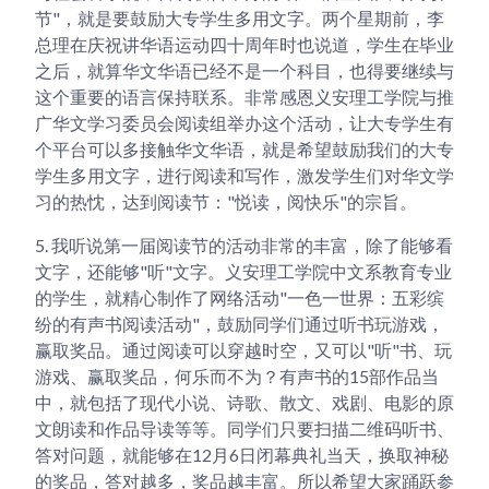
节"，就是要鼓励大专学生多用文字。两个星期前，李
总理在庆祝讲华语运动四十周年时也说道，学生在毕业
之后，就算华文华语已经不是一个科目，也得要继续与
这个重要的语言保持联系。非常感恩义安理工学院与推
广华文学习委员会阅读组举办这个活动，让大专学生有
个平台可以多接触华文华语，就是希望鼓励我们的大专
学生多用文字，进行阅读和写作，激发学生们对华文学
习的热忱，达到阅读节："悦读，阅快乐"的宗旨。
5.
我听说第一届阅读节的活动非常的丰富，除了能够看
文字，还能够"听"文字。义安理工学院中文系教育专业
的学生，就精心制作了网络活动"一色一世界：五彩缤
纷的有声书阅读活动"，鼓励同学们通过听书玩游戏，
赢取奖品。通过阅读可以穿越时空，又可以"听"书、玩
游戏、赢取奖品，何乐而不为？有声书的15部作品当
中，就包括了现代小说、诗歌、散文、戏剧、电影的原
文朗读和作品导读等等。同学们只要扫描二维码听书、
答对问题，就能够在12月6日闭幕典礼当天，换取神秘
的奖品，答对越多，奖品越丰富。所以希望大家踊跃参