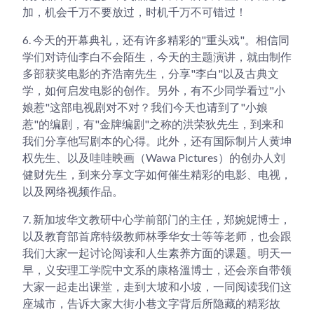
加，机会千万不要放过，时机千万不可错过！
6.
今天的开幕典礼，还有许多精彩的"重头戏"。相信同
学们对诗仙李白不会陌生，今天的主题演讲，就由制作
多部获奖电影的齐浩南先生，分享"李白"以及古典文
学，如何启发电影的创作。另外，有不少同学看过"小
娘惹"这部电视剧对不对？我们今天也请到了"小娘
惹"的编剧，有"金牌编剧"之称的洪荣狄先生，到来和
我们分享他写剧本的心得。此外，还有国际制片人黄坤
权先生、以及哇哇映画（Wawa Pictures）的创办人刘
健财先生，到来分享文字如何催生精彩的电影、电视，
以及网络视频作品。
7.
新加坡华文教研中心学前部门的主任，郑婉妮博士，
以及教育部首席特级教师林季华女士等等老师，也会跟
我们大家一起讨论阅读和人生素养方面的课题。明天一
早，义安理工学院中文系的康格溫博士，还会亲自带领
大家一起走出课堂，走到大坡和小坡，一同阅读我们这
座城市，告诉大家大街小巷文字背后所隐藏的精彩故