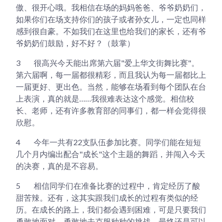
傲、很开心哦。我相信在场的妈妈爸爸、爷爷奶奶们，
如果你们在场支持你们的孩子或者孙女儿，一定也同样
感到很自豪。不如我们在这里也给我们的家长，还有爷
爷奶奶们鼓励，好不好？（鼓掌）
3
很高兴今天能出席第六届"爱上华文街舞比赛"。
第六届啊，每一届都很精彩，而且我认为每一届都比上
一届更好、更出色。当然，能够在场看到每个团队在台
上表演，真的就是……我很难表达这个感觉。相信校
长、老师，还有许多教育部的同事们，都一样会觉得很
欣慰。
4
今年一共有22支队伍参加比赛。同学们能在短短
几个月内编出配合"成长"这个主题的舞蹈，并闯入今天
的决赛，真的是不容易。
5
相信同学们在准备比赛的过程中，肯定经历了酸
甜苦辣。还有，这其实跟我们成长的过程有类似的经
历。在成长的路上，我们都会遇到困难，可是只要我们
勇敢地面对，勇敢地去克服种种的挑战，最终还是可以