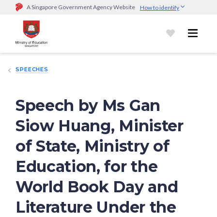
A Singapore Government Agency Website
How to identify
Official website links end with .gov.sg
Government agencies communicate via
.gov.sg
website
(e.g.
go.gov.sg/open).
Trusted websites
SPEECHES
Secure websites use HTTPS
Look for a
lock (
)
or https:// as an added precaution.
Share
sensitive information only on official, secure websites.
Speech by Ms Gan
Siow Huang, Minister
of State, Ministry of
Education, for the
World Book Day and
Literature Under the