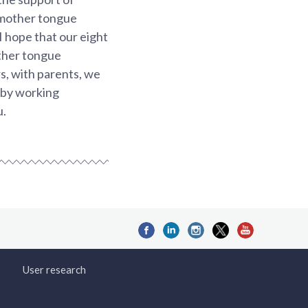
 mother tongue
I hope that our eight
other tongue
s, with parents, we
e by working
u.
User research