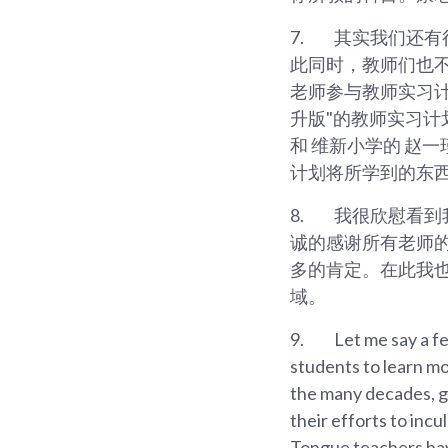
7.
其实我们还有
此同时，教师们也
老师参与教师实习
升版"的教师实习计
和 维新小学的 赵
计划将所学到的东
8.
我很欣慰看到
诚的感谢所有老师
多的肯定。在此我
域。
9.
Let me say a fe
students to learn mot
the many decades, g
their efforts to inc
Tongue teachers have