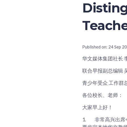
Distin
Teach
Published on:
24 Sep 2
华文媒体集团社长 
联合早报副总编辑 
青少年受众 工作群总
各位校长、老师：
大家早上好！
1.
非常高兴出席
要肯定本地华文教