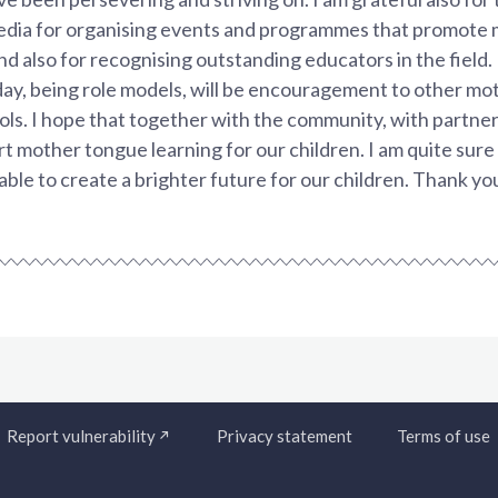
edia for organising events and programmes that promote
nd also for recognising outstanding educators in the field. 
day, being role models, will be encouragement to other m
ols. I hope that together with the community, with partner
ort mother tongue learning for our children. I am quite sur
able to create a brighter future for our children. Thank yo
Report vulnerability
Privacy statement
Terms of use