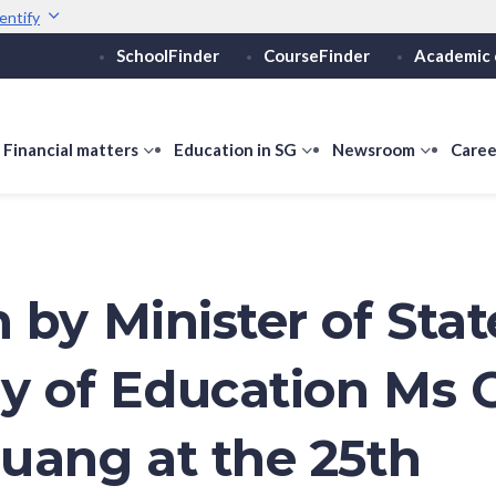
entify
SchoolFinder
CourseFinder
Academic 
Secure websites use 
ebsite
Look for a
lock (
)
or ht
Share sensitive informati
how
Financial matters
show
Education in SG
show
Newsroom
show
Caree
ubmenu
submenu
submenu
submen
or
for
for
for
ducation
Financial
Education
Newsro
vels
matters
in
SG
 by Minister of Stat
ry of Education Ms 
uang at the 25th