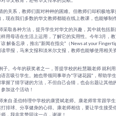
情的关系，教师们面对种种的困难。但教师们却积极地掌
知，现在我们多数的华文教师都能在线上教课，也能够制
师采取各种方法，提升学生对华文的兴趣，其中就包括新
怎样用母语在生活上运用，了解它的实用性。今年3月，教
解备忘录，推出"新闻在指尖"（News at your Finger
阅读早报，马来文报和淡米尔文报，教师也能够使用相关
例子。今年的获奖者之一，菩提学校的杜慧颖老师 就利
语言吸引学生。她也带领同事举办"字谜花园"，帮助学
都掌握了猜字谜的方法，不但自己会猜，也会出题让其他
，参加这个活动！
师来自 圣伯特理中学校的康贤斌老师。康老师常常跟学
起打排球、分享健身的心得。康老师相信，要让学生接受
老师，我非常赞同这一点，谢谢！