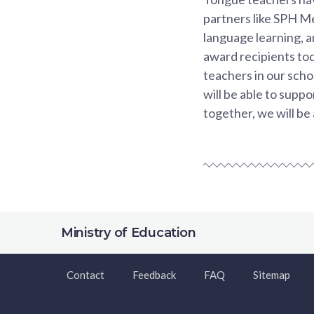
partners like SPH M
language learning, a
award recipients to
teachers in our scho
will be able to supp
together, we will be 
Ministry of Education
Contact
Feedback
FAQ
Sitemap