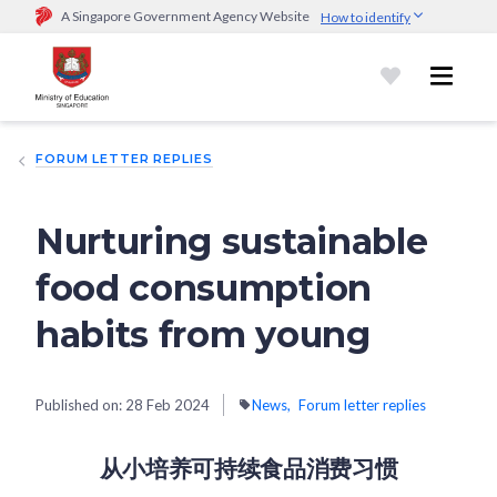
A Singapore Government Agency Website
How to identify
Official website links end with .gov.sg
Government agencies communicate via
.gov.sg
website
(e.g.
go.gov.sg/open).
Trusted websites
FORUM LETTER REPLIES
Secure websites use HTTPS
Look for a
lock (
)
or https:// as an added precaution.
Share
sensitive information only on official, secure websites.
Nurturing sustainable
food consumption
habits from young
Published on:
28 Feb 2024
News
Forum letter replies
从小培养可持续食品消费习惯