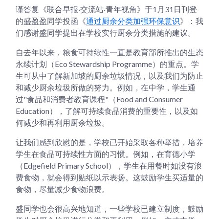
谨答复《联合早报·交流站·青年视角》于1月31日刊登
的盛盈盈同学投函《
通过厨余分类加强环保意识
》：我
们感谢盛同学提出在学校实行厨余分类措施的建议。
自去年以来，粮食可持续性一直是教育部所推出的生态
永续计划（Eco Stewardship Programme）的重点。学
生可从中了解新加坡的厨余垃圾情况，以及我们为防止
和减少厨余垃圾所做的努力。例如，在中学，学生通
过"食品和消费者教育课程"（Food and Consumer
Education），了解可持续食品消费的重要性，以及如
何减少和再利用厨余垃圾。
让我们感到欣慰的是，学校已开始采取各种举措，培养
学生在食品可持续性方面的习惯。例如，在育德小学
（Edgefield Primary School），学生在用餐时如没有浪
费食物，就会得到贴纸以示表扬。这鼓励学生买适量的
食物，尽量减少食物浪费。
盛同学也会很高兴地知道，一些学校已建立制度，鼓励