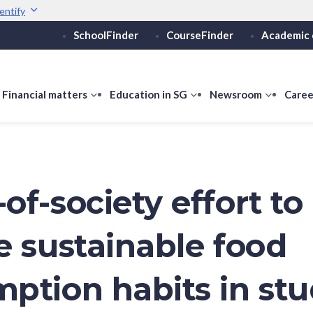
entify
SchoolFinder
CourseFinder
Academic 
Secure websites use 
ebsite
Look for a
lock (
)
Share sensitive informati
how
Financial matters
show
Education in SG
show
Newsroom
show
Caree
ubmenu
submenu
submenu
submen
or
for
for
for
ducation
Financial
Education
Newsro
vels
matters
in
SG
of-society effort to
e sustainable food
ption habits in st