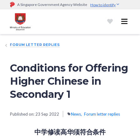
A Singapore Government Agency Website
How to identify
Official website links end with .gov.sg
Government agencies communicate via
.gov.sg
website
(e.g.
go.gov.sg/open).
Trusted websites
FORUM LETTER REPLIES
Secure websites use HTTPS
Look for a
lock (
)
or https:// as an added precaution.
Share
sensitive information only on official, secure websites.
Conditions for Offering
Higher Chinese in
Secondary 1
Published on:
23 Sep 2022
News
Forum letter replies
中学修读高华须符合条件