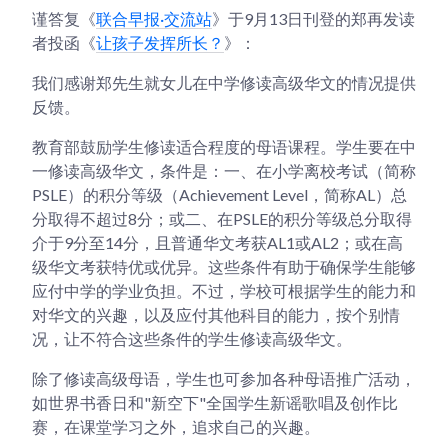
谨答复《
联合早报·交流站
》于9月13日刊登的郑再发读
者投函《
让孩子发挥所长？
》：
我们感谢郑先生就女儿在中学修读高级华文的情况提供
反馈。
教育部鼓励学生修读适合程度的母语课程。学生要在中
一修读高级华文，条件是：一、在小学离校考试（简称
PSLE）的积分等级（Achievement Level，简称AL）总
分取得不超过8分；或二、在PSLE的积分等级总分取得
介于9分至14分，且普通华文考获AL1或AL2；或在高
级华文考获特优或优异。这些条件有助于确保学生能够
应付中学的学业负担。不过，学校可根据学生的能力和
对华文的兴趣，以及应付其他科目的能力，按个别情
况，让不符合这些条件的学生修读高级华文。
除了修读高级母语，学生也可参加各种母语推广活动，
如世界书香日和"新空下"全国学生新谣歌唱及创作比
赛，在课堂学习之外，追求自己的兴趣。